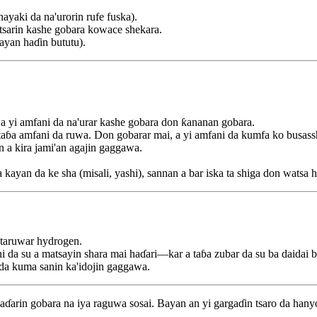
yaki da na'urorin rufe fuska).
sarin kashe gobara kowace shekara.
kayan haɗin bututu).
 a yi amfani da na'urar kashe gobara don ƙananan gobara.
 taɓa amfani da ruwa. Don gobarar mai, a yi amfani da kumfa ko busassh
n a kira jami'an agajin gaggawa.
ayan da ke sha (misali, yashi), sannan a bar iska ta shiga don watsa h
 taruwar hydrogen.
i da su a matsayin shara mai haɗari—kar a taɓa zubar da su ba daidai b
da kuma sanin ka'idojin gaggawa.
aɗarin gobara na iya raguwa sosai. Bayan an yi gargaɗin tsaro da hanyo