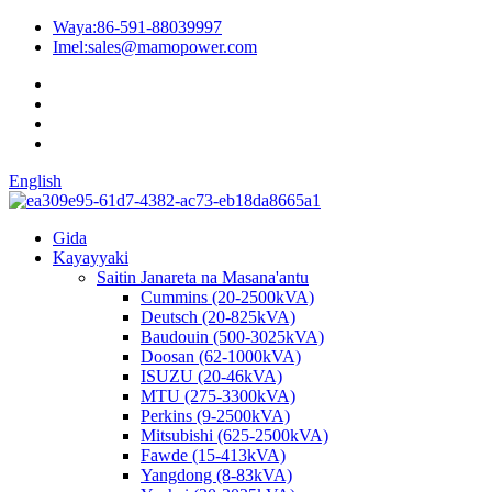
Waya:
86-591-88039997
Imel:
sales@mamopower.com
English
Gida
Kayayyaki
Saitin Janareta na Masana'antu
Cummins (20-2500kVA)
Deutsch (20-825kVA)
Baudouin (500-3025kVA)
Doosan (62-1000kVA)
ISUZU (20-46kVA)
MTU (275-3300kVA)
Perkins (9-2500kVA)
Mitsubishi (625-2500kVA)
Fawde (15-413kVA)
Yangdong (8-83kVA)