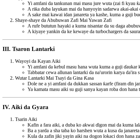
Yi amfani da tankunan mai masu jure wuta (zai fi kyau ƙa
A riƙa duba layukan mai da hanyoyin sadarwa akai-akai
A sake mai kawai idan janareta ya kashe, kuma a guji buɗ
Shaye-shaye da Abubuwan Zafi Mai Yawan Zafi
A rufe bututun hayaki a kuma nisantar da su daga abubuw
A kiyaye yankin da ke kewaye da turbochargers da saura
III. Tsaron Lantarki
Wayoyi da Kayan Aiki
Yi amfani da kebul masu hana wuta kuma a guji ɗaukar kay
Tabbatar cewa allunan lantarki da na'urorin karya da'ira
Wutar Lantarki Mai Tsayi da Gina Ƙasa
Dole ne a yi amfani da dukkan sassan ƙarfe (firam ɗin ja
Ya kamata masu aiki su guji sanya kayan roba don hana ta
IV. Aiki da Gyara
Tsarin Aiki
Kafin a fara aiki, a duba ko akwai ɗigon mai da kuma la
Ba a yarda a sha taba ko harshen wuta a kusa da janareta 
Kula da zafin jiki yayin aiki na dogon lokaci don hana za