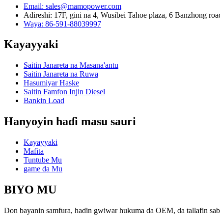
Email: sales@mamopower.com
Adireshi: 17F, gini na 4, Wusibei Tahoe plaza, 6 Banzhong roa
Waya: 86-591-88039997
Kayayyaki
Saitin Janareta na Masana'antu
Saitin Janareta na Ruwa
Hasumiyar Haske
Saitin Famfon Injin Diesel
Bankin Load
Hanyoyin haɗi masu sauri
Kayayyaki
Mafita
Tuntube Mu
game da Mu
BIYO MU
Don bayanin samfura, haɗin gwiwar hukuma da OEM, da tallafin sabis