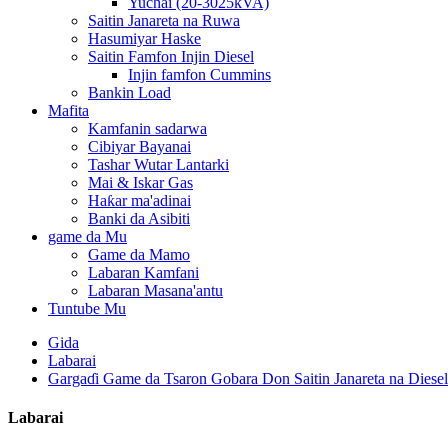
Yuchai (20-3025kVA)
Saitin Janareta na Ruwa
Hasumiyar Haske
Saitin Famfon Injin Diesel
Injin famfon Cummins
Bankin Load
Mafita
Kamfanin sadarwa
Cibiyar Bayanai
Tashar Wutar Lantarki
Mai & Iskar Gas
Haƙar ma'adinai
Banki da Asibiti
game da Mu
Game da Mamo
Labaran Kamfani
Labaran Masana'antu
Tuntube Mu
Gida
Labarai
Gargaɗi Game da Tsaron Gobara Don Saitin Janareta na Diesel
Labarai