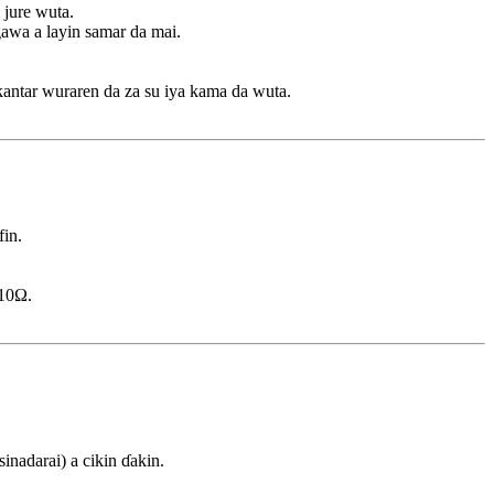
 jure wuta.
awa a layin samar da mai.
kantar wuraren da za su iya kama da wuta.
fin.
≤10Ω.
inadarai) a cikin ɗakin.