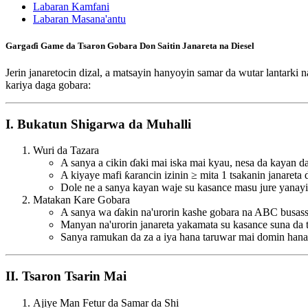
Labaran Kamfani
Labaran Masana'antu
Gargaɗi Game da Tsaron Gobara Don Saitin Janareta na Diesel
Jerin janaretocin dizal, a matsayin hanyoyin samar da wutar lantarki
kariya daga gobara:
I. Bukatun Shigarwa da Muhalli
Wuri da Tazara
A sanya a cikin ɗaki mai iska mai kyau, nesa da kayan da
A kiyaye mafi ƙarancin izinin ≥ mita 1 tsakanin janare
Dole ne a sanya kayan waje su kasance masu jure yanayi 
Matakan Kare Gobara
A sanya wa ɗakin na'urorin kashe gobara na ABC busassh
Manyan na'urorin janareta yakamata su kasance suna da t
Sanya ramukan da za a iya hana taruwar mai domin hana
II. Tsaron Tsarin Mai
Ajiye Man Fetur da Samar da Shi