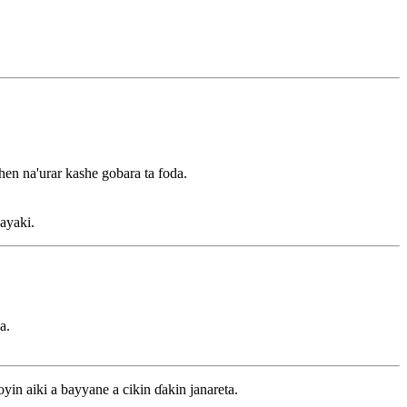
en na'urar kashe gobara ta foda.
ayaki.
a.
yin aiki a bayyane a cikin ɗakin janareta.