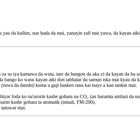
 na yau da kullun, sun haɗa da mai, yanayin zafi mai yawa, da kayan ai
 za su iya kamawa da wuta, tare da bangon da aka yi da kayan da ba sa 
ta da bango ko wasu kayan aiki don tabbatar da samun iska mai kyau d
(ruwa da danshi) kuma a guji hasken rana kai tsaye a kan tankin mai.
iyar foda ko na'urorin kashe gobara na CO₂ (an haramta amfani da na'
sarin kashe gobara ta atomatik (misali, FM-200).
 taruwar mai.