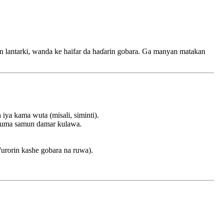
kin lantarki, wanda ke haifar da haɗarin gobara. Ga manyan matakan
iya kama wuta (misali, siminti).
a kuma samun damar kulawa.
urorin kashe gobara na ruwa).