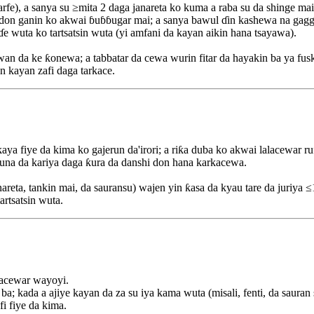
rfe), a sanya su ≥mita 2 daga janareta ko kuma a raba su da shinge mai
 don ganin ko akwai ɓuɓɓugar mai; a sanya bawul ɗin kashewa na gagg
e wuta ko tartsatsin wuta (yi amfani da kayan aikin hana tsayawa).
an da ke ƙonewa; a tabbatar da cewa wurin fitar da hayakin ba ya fus
n kayan zafi daga tarkace.
a fiye da kima ko gajerun da'irori; a riƙa duba ko akwai lalacewar ru
 suna da kariya daga ƙura da danshi don hana karkacewa.
nareta, tankin mai, da sauransu) wajen yin ƙasa da kyau tare da juriya 
rtsatsin wuta.
lacewar wayoyi.
ba; kada a ajiye kayan da za su iya kama wuta (misali, fenti, da sauran s
fi fiye da kima.