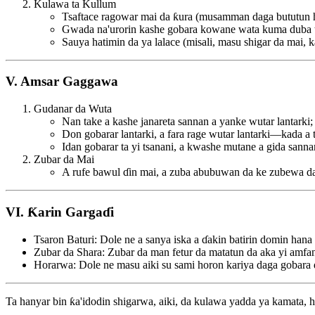
Kulawa ta Kullum
Tsaftace ragowar mai da ƙura (musamman daga bututun ha
Gwada na'urorin kashe gobara kowane wata kuma duba t
Sauya hatimin da ya lalace (misali, masu shigar da mai, 
V. Amsar Gaggawa
Gudanar da Wuta
Nan take a kashe janareta sannan a yanke wutar lantarki;
Don gobarar lantarki, a fara rage wutar lantarki—kada a
Idan gobarar ta yi tsanani, a kwashe mutane a gida sanna
Zubar da Mai
A rufe bawul ɗin mai, a zuba abubuwan da ke zubewa da k
VI. Ƙarin Gargaɗi
Tsaron Baturi: Dole ne a sanya iska a ɗakin batirin domin hana
Zubar da Shara: Zubar da man fetur da matatun da aka yi amfan
Horarwa: Dole ne masu aiki su sami horon kariya daga gobara 
Ta hanyar bin ƙa'idodin shigarwa, aiki, da kulawa yadda ya kamata, h